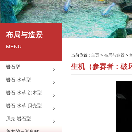
布局与造景
MENU
当前位置 :
主页
>
布局与造景
>
生机（参赛者：破坏王
岩石型
岩石-水草型
岩石-水草-沉木型
岩石-水草-贝壳型
贝壳-岩石型
鱼友的三湖鱼缸